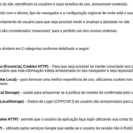
o do site, identificam os usuários e suas sessões de uso, armazenam conteúdo.
rdo com o idioma, tipo de navegador e a configuração regional de onde está o usu
amento do usuário para que seja possível medir e analisar a atividade no site.
são considerados “essenciais” para o perfeito uso dos nossos sistemas.
dividem em 2 categorias conforme detalhado a seguir:
 (Essencial, Cookies HTTP)
– Para que seja possível se manter conectado aos 
essário que esta informação esteja armazenada no seu navegador e seja repassada
kie Local)
– para fornecer uma melhor experiência de uso, utilizamos cookies nos p
ssos.
cal Storage)
– usado para armazenar se a política de cookies foi confirmada pelo u
 (LocalStorage)
– Dados de Login (CPF/CNPJ) do usuário são armazenados para pe
ookie HTTP)
- permite que o usuário da aplicação faça login utilizando sua conta G
P)
– utilizado pelos serviços Google que valida se o usuário da sessão não é Robô