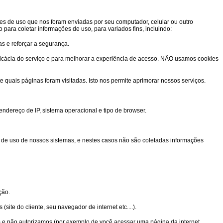
ões de uso que nos foram enviadas por seu computador, celular ou outro
ara coletar informações de uso, para variados fins, incluindo:
as e reforçar a segurança.
ficácia do serviço e para melhorar a experiência de acesso. NÃO usamos cookies
te quais páginas foram visitadas. Isto nos permite aprimorar nossos serviços.
endereço de IP, sistema operacional e tipo de browser.
to de uso de nossos sistemas, e nestes casos não são coletadas informações
ção.
te do cliente, seu navegador de internet etc....).
s e não autorizamos (por exemplo de você acessar uma página da internet