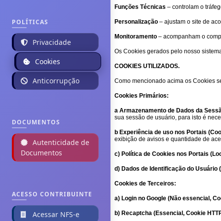
Funções Técnicas
– controlam o tráfeg
POLÍTICAS
Personalização
– ajustam o site de aco
Monitoramento
– acompanham o comport
Privacidade
Os Cookies gerados pelo nosso sistema 
Cookies
COOKIES UTILIZADOS.
Anticorrupção
Como mencionado acima os Cookies se 
Cookies Primários:
a Armazenamento de Dados da Sessão
sua sessão de usuário, para isto é nec
DOCUMENTOS
b Experiência de uso nos Portais (Coo
exibição de avisos e quantidade de ace
Autenticidade de
Documentos
c) Política de Cookies nos Portais (Lo
d) Dados de Identificação do Usuário
Cookies de Terceiros:
ACESSO CONTRIBUINTE
a) Login no Google (Não essencial, C
Acessar NFS-e
b) Recaptcha (Essencial, Cookie HTT