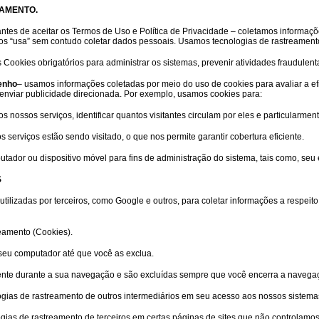
AMENTO.
antes de aceitar os Termos de Uso e Política de Privacidade – coletamos informaç
os “usa” sem contudo coletar dados pessoais. Usamos tecnologias de rastreamento p
Cookies obrigatórios para administrar os sistemas, prevenir atividades fraudulent
enho
– usamos informações coletadas por meio do uso de cookies para avaliar a e
ão enviar publicidade direcionada. Por exemplo, usamos cookies para:
s nossos serviços, identificar quantos visitantes circulam por eles e particularmen
serviços estão sendo visitado, o que nos permite garantir cobertura eficiente.
tador ou dispositivo móvel para fins de administração do sistema, tais como, seu 
S
utilizadas por terceiros, como Google e outros, para coletar informações a respei
eamento (Cookies).
eu computador até que você as exclua.
nte durante a sua navegação e são excluídas sempre que você encerra a navega
as de rastreamento de outros intermediários em seu acesso aos nossos sistemas (si
ias de rastreamento de terceiros em certas páginas de sites que não controlamo