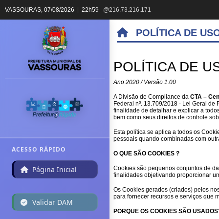
VASSOURAS,
07/08/2026 | 22h59
@216.73.216.171
POLÍTICA DE US
POLÍTICA DE U
Ano 2020 / Versão 1.00
A Divisão de Compliance da
CTA – Cen
Federal nº. 13.709/2018 - Lei Geral de
finalidade de detalhar e explicar a tod
bem como seus direitos de controle sob
Esta política se aplica a todos os Co
pessoais quando combinadas com outra
ACESSO RÁPIDO
O QUE SÃO COOKIES ?
Página Inicial
Cookies são pequenos conjuntos de dad
finalidades objetivando proporcionar u
Os Cookies gerados (criados) pelos nos
para fornecer recursos e serviços que
Validar DAM
PORQUE OS COOKIES SÃO USADOS