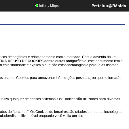
Prefeitur@Rápida
Infinity Mbps
ráticas de negócios e relacionamento com o mercado. Com o advento da Lei
TICA DE USO DE COOKIES
dentre outras obrigações e, este documento tem a
em esta finalidade e explica o que são estas tecnologias e porque as usamos,
os usar os Cookies para armazenar informações pessoais, ou que se tornarão
liza qualquer de nossos sistemas. Os Cookies são utilizados para diversas
os de “terceiros”. Os Cookies de terceiros são criados por outras tecnologias
ador/dispositivo móvel enquanto você visita um site.