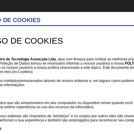
O DE COOKIES
SO DE COOKIES
tro de Tecnologia Avançada Ltda
, atua com firmeza para nortear as melhores p
 Proteção de Dados tornou-se necessário informar a nossos usuários a nossa
POLÍ
os os nossos usuários a nossa política relacionada a este tópico. Este documento t
re eles (os Cookies).
okies coletados/armazenados através de nossos sistemas e, em alguns casos podem
s informações.
os que são armazenados em seu computador ou dispositivo móvel quando você uti
ma melhor experiência no uso dos recursos da informática.
sos sistemas são chamados de “primários” e os criados por outros sites são chamad
 melhoram a sua experiência e também são empregados para reconhecer seu comput
?