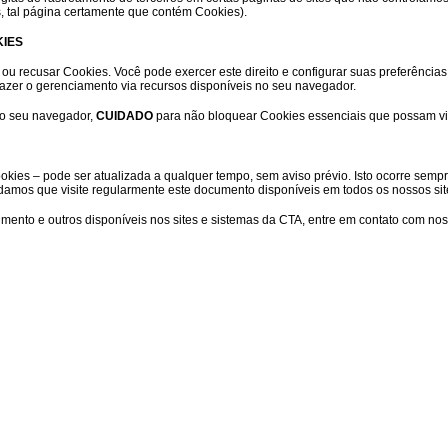
, tal página certamente que contém Cookies).
KIES
ar ou recusar Cookies. Você pode exercer este direito e configurar suas preferênc
azer o gerenciamento via recursos disponíveis no seu navegador.
do seu navegador,
CUIDADO
para não bloquear Cookies essenciais que possam vir
okies – pode ser atualizada a qualquer tempo, sem aviso prévio. Isto ocorre sempr
endamos que visite regularmente este documento disponíveis em todos os nossos sit
ento e outros disponíveis nos sites e sistemas da CTA, entre em contato com no