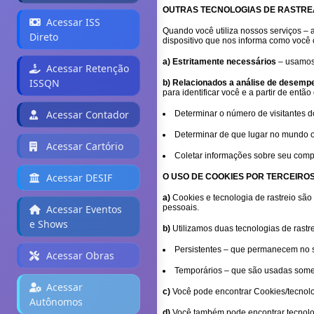
OUTRAS TECNOLOGIAS DE RASTRE
Acessar ISS
Quando você utiliza nossos serviços – 
Direto
dispositivo que nos informa como você 
a) Estritamente necessários
– usamos 
Acessar Retenção
ISSQN
b) Relacionados a análise de desemp
para identificar você e a partir de ent
Acessar Contador
Determinar o número de visitantes do
Determinar de que lugar no mundo os 
Acessar Cartório
Coletar informações sobre seu compu
Acessar DESIF
O USO DE COOKIES POR TERCEIRO
a)
Cookies e tecnologia de rastreio são 
Acessar Eventos
pessoais.
e Shows
b)
Utilizamos duas tecnologias de rastr
Persistentes – que permanecem no s
Acessar Obras
Temporários – que são usadas some
Acessar
c)
Você pode encontrar Cookies/tecnologi
Autônomos
d)
Você também pode encontrar tecnolog