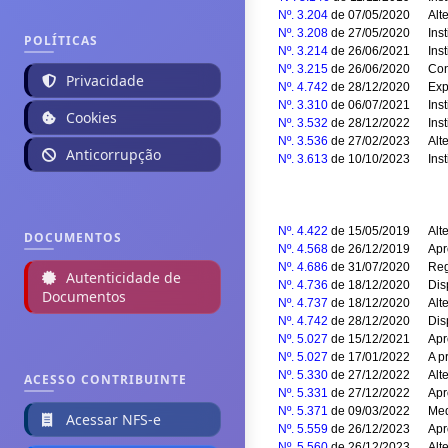
Nº. 3.204
de 07/05/2020
Alte
Nº. 3.208
de 27/05/2020
Ins
POLÍTICAS
Nº. 3.214
de 26/06/2021
Ins
Nº. 3.215
de 26/06/2020
Con
Privacidade
Nº. 4.742
de 28/12/2020
Exp
Nº. 3.310
de 06/07/2021
Ins
Cookies
Nº. 3.532
de 28/12/2022
Ins
Nº. 3.536
de 27/02/2023
Alt
Anticorrupção
Nº. 3.613
de 10/10/2023
Ins
Nº. 4.422
de 15/05/2019
Alt
DOCUMENTOS
Nº. 4.568
de 26/12/2019
Apr
Nº. 4.686
de 31/07/2020
Reg
Autenticidade de
Nº. 4.736
de 18/12/2020
Dis
Documentos
Nº. 4.737
de 18/12/2020
Alt
Nº. 4.742
de 28/12/2020
Dis
Nº. 5.027
de 15/12/2021
Apr
Nº. 5.027
de 17/01/2022
A p
Nº. 5.330
de 27/12/2022
Alt
ACESSO CONTRIBUINTE
Nº. 5.331
de 27/12/2022
Apr
Nº. 5.371
de 09/03/2022
Med
Acessar NFS-e
Nº. 5.559
de 26/12/2023
Apr
Nº. 5.560
de 26/12/2023
Alt