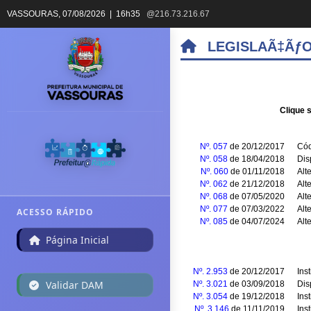
VASSOURAS,
07/08/2026 | 16h35
@216.73.216.67
LEGISLAÃ‡ÃƒO
Clique 
Nº. 057
de 20/12/2017
Cód
Nº. 058
de 18/04/2018
Dis
Nº. 060
de 01/11/2018
Alt
Nº. 062
de 21/12/2018
Alt
Nº. 068
de 07/05/2020
Alt
Nº. 077
de 07/03/2022
Alt
ACESSO RÁPIDO
Nº. 085
de 04/07/2024
Alt
Página Inicial
Nº. 2.953
de 20/12/2017
Ins
Validar DAM
Nº. 3.021
de 03/09/2018
Dis
Nº. 3.054
de 19/12/2018
Ins
Nº. 3.146
de 11/11/2019
Ins