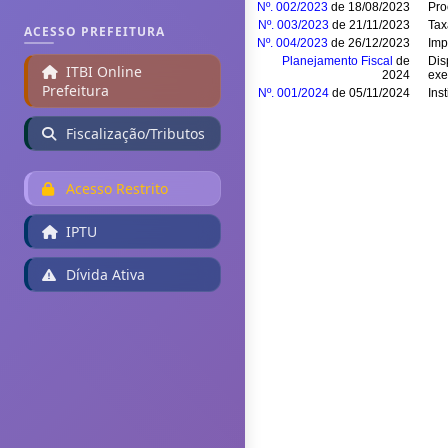
Nº. 002/2023
de 18/08/2023
Pro
Nº. 003/2023
de 21/11/2023
Tax
ACESSO PREFEITURA
Nº. 004/2023
de 26/12/2023
Imp
Planejamento Fiscal
de
Dis
ITBI Online
2024
exe
Prefeitura
Nº. 001/2024
de 05/11/2024
Ins
Fiscalização/Tributos
Acesso Restrito
IPTU
Dívida Ativa