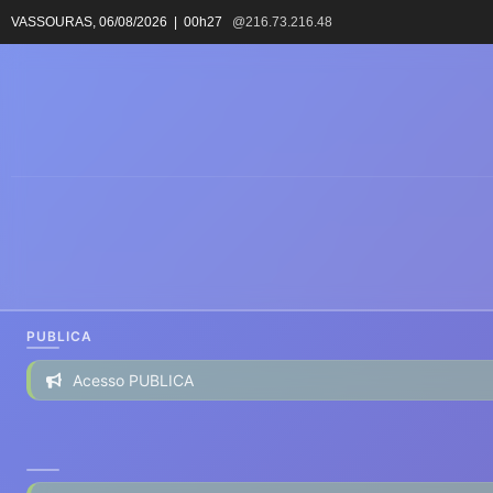
VASSOURAS,
06/08/2026 | 00h27
@216.73.216.48
PUBLICA
Acesso PUBLICA